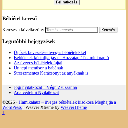
Bébiétel kereső
Keresés a következőre:
Legutóbbi bejegyzések
Új ízek bevezetése üveges bébiételekkel
Bébiételek kóstol(tat)ása – Hozzátáplálási mini napló
Az üveges bébiételek fajtái
Ünnepi menüsor a babának
Stresszmentes Karácsonyt az anyáknak is
Jogi nyilatkozat – Végh Zsuzsanna
Adatvédelmi Nyilatkozat
©2026 -
Hamikalauz – üveges bébiételek kisokosa
Meghajtja a
WordPress
- Weaver Xtreme by
WeaverTheme
↑
Ez a weboldal sütiket használ. Az Uniós törvények értelmében
kérem, engedélyezze a sütik használatát, vagy zárja be az oldalt.