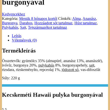
burgonyával
Kedvencekhez
Kategória:
Menük 8 hónapos kortól
Címkék:
Alma
,
Ananász
,
Burgonya
,
Darabos
,
Hozzáadott sót tartalmaz
,
Húst tartalmaz
,
Pulykahús
,
Sajt
,
Tejszármazékot tartalmaz
Leírás
Vélemények (0)
Termékleírás
Összetevők: gyümölcs 35% (almapüré, ananász 13%, ananászlé),
ivóvíz, burgonya 20%,
pulykahús
8%, burgonyapehely,
sajt
,
rizsdara, rizskeményíto, repceolaj 1%,
jódozott só
, vas-difoszfát
Súly: 220 g
Kecskeméti Hawaii pulyka burgonyával
5.5