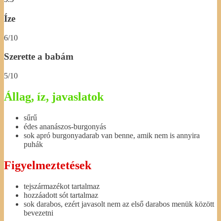
Íze
6/10
Szerette a babám
5/10
Állag, íz, javaslatok
sűrű
édes ananászos-burgonyás
sok apró burgonyadarab van benne, amik nem is annyira
puhák
Figyelmeztetések
tejszármazékot tartalmaz
hozzáadott sót tartalmaz
sok darabos, ezért javasolt nem az első darabos menük között
bevezetni