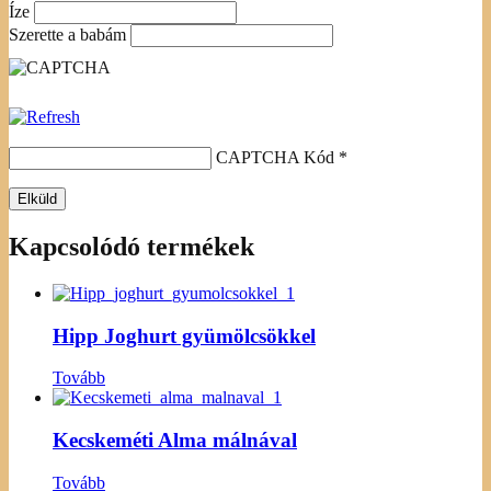
Íze
Szerette a babám
CAPTCHA Kód
*
Kapcsolódó termékek
Hipp Joghurt gyümölcsökkel
Tovább
Kecskeméti Alma málnával
Tovább