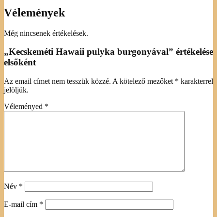
Vélemények
Még nincsenek értékelések.
„Kecskeméti Hawaii pulyka burgonyával” értékelése
elsőként
Az email címet nem tesszük közzé.
A kötelező mezőket
*
karakterrel
jelöljük.
Véleményed
*
Név
*
E-mail cím
*