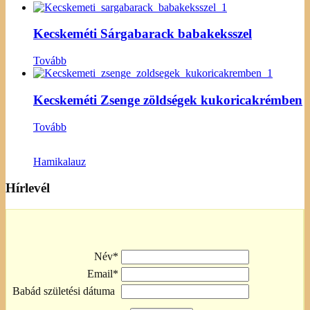
Kecskeméti Sárgabarack babakeksszel
Tovább
Kecskeméti Zsenge zöldségek kukoricakrémben
Tovább
Hamikalauz
Hírlevél
Név*
Email*
Babád születési dátuma