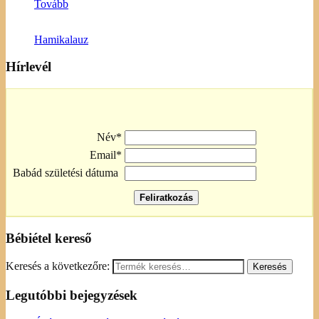
Tovább
Hamikalauz
Hírlevél
Név*
Email*
Babád születési dátuma
Bébiétel kereső
Keresés a következőre:
Legutóbbi bejegyzések