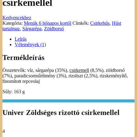
csirkemellel
Kedvencekhez
Kategória:
Menük 6 hónapos kortól
Címkék:
Csirkehús
,
Húst
tartalmaz
,
Sárgarépa
,
Zöldborsó
Leírás
Vélemények (1)
Termékleírás
Összetevők: víz, sárgarépa (35%),
csirkemell
(8,5%), zöldborsó
(7%), paradicsomsűrítmény (3%), rizsliszt (2,5%), rizskeményítő,
finomított repceolaj
Súly: 163 g
Univer Zöldséges rizottó csirkemellel
4