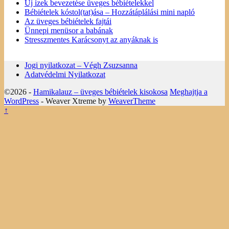
Új ízek bevezetése üveges bébiételekkel
Bébiételek kóstol(tat)ása – Hozzátáplálási mini napló
Az üveges bébiételek fajtái
Ünnepi menüsor a babának
Stresszmentes Karácsonyt az anyáknak is
Jogi nyilatkozat – Végh Zsuzsanna
Adatvédelmi Nyilatkozat
©2026 -
Hamikalauz – üveges bébiételek kisokosa
Meghajtja a
WordPress
- Weaver Xtreme by
WeaverTheme
↑
Ez a weboldal sütiket használ. Az Uniós törvények értelmében
kérem, engedélyezze a sütik használatát, vagy zárja be az oldalt.
További információ
Engedélyezem
Az Uniós törvények értelmében fel kell hívnunk a figyelmét arra,
hogy ez a weboldal ún. "cookie"-kat vagy "sütiket" használ. A sütik
apró, tökéletesen veszélytelen fájlok, amelyeket a weboldal helyez el
az Ön számítógépén, hogy minél egyszerűbbé tegye az Ön számára
a böngészést. A sütiket letilthatja a böngészője beállításaiban.
Amennyiben ezt nem teszi meg, illetve ha az "Engedélyezem"
feliratú gombra kattint, azzal elfogadja a sütik használatát.