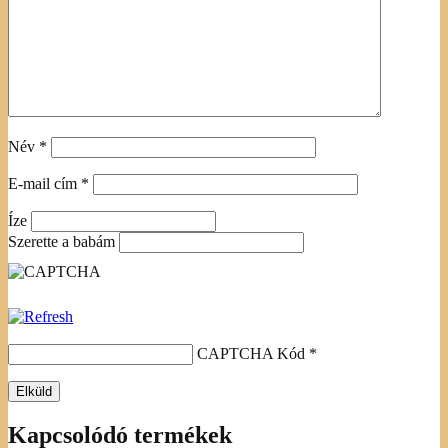
Név
*
E-mail cím
*
Íze
Szerette a babám
CAPTCHA Kód
*
Kapcsolódó termékek