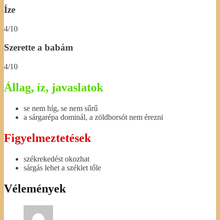
Íze
4/10
Szerette a babám
4/10
Állag, íz, javaslatok
se nem híg, se nem sűrű
a sárgarépa dominál, a zöldborsót nem érezni
Figyelmeztetések
székrekedést okozhat
sárgás lehet a széklet tőle
Vélemények