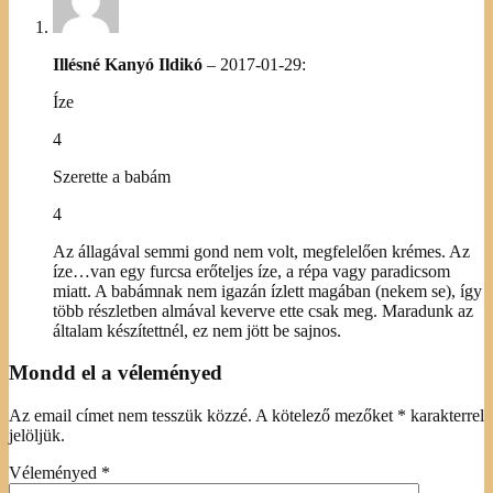
Illésné Kanyó Ildikó
–
2017-01-29
:
Íze
4
Szerette a babám
4
Az állagával semmi gond nem volt, megfelelően krémes. Az
íze…van egy furcsa erőteljes íze, a répa vagy paradicsom
miatt. A babámnak nem igazán ízlett magában (nekem se), így
több részletben almával keverve ette csak meg. Maradunk az
általam készítettnél, ez nem jött be sajnos.
Mondd el a véleményed
Az email címet nem tesszük közzé.
A kötelező mezőket
*
karakterrel
jelöljük.
Véleményed
*