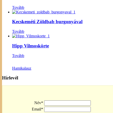
Tovább
Kecskeméti Zöldbab burgonyával
Tovább
Hipp Vilmoskörte
Tovább
Hamikalauz
Hírlevél
Név*
Email*