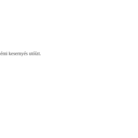
émi kesernyés utóízt.