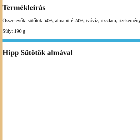
Termékleírás
Összetevők: sütőtök 54%, almapüré 24%, ivóvíz, rizsdara, rizskemény
Súly: 190 g
Hipp Sütőtök almával