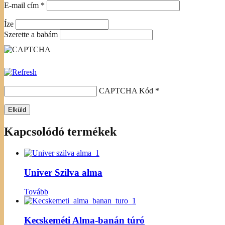
E-mail cím
*
Íze
Szerette a babám
CAPTCHA Kód
*
Kapcsolódó termékek
Univer Szilva alma
Tovább
Kecskeméti Alma-banán túró