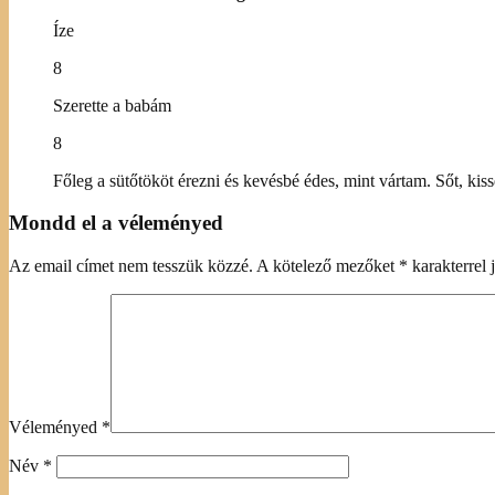
Íze
8
Szerette a babám
8
Főleg a sütőtököt érezni és kevésbé édes, mint vártam. Sőt, kis
Mondd el a véleményed
Az email címet nem tesszük közzé.
A kötelező mezőket
*
karakterrel j
Véleményed
*
Név
*