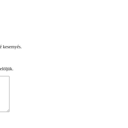
sé kesernyés.
elöljük.