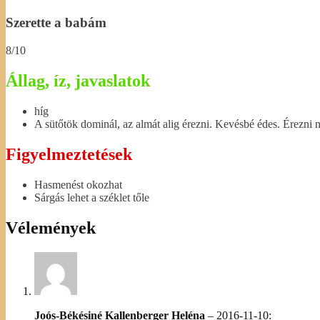
Szerette a babám
8/10
Állag, íz, javaslatok
híg
A sütőtök dominál, az almát alig érezni. Kevésbé édes. Érezni n
Figyelmeztetések
Hasmenést okozhat
Sárgás lehet a széklet tőle
Vélemények
Joós-Békésiné Kallenberger Heléna
–
2016-11-10
: