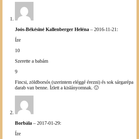
Joós-Békésiné Kallenberger Heléna
–
2016-11-21
:
Íze
10
Szerette a babám
9
Fincsi, zöldborsós (szerintem eléggé érezni) és sok sárgarépa
darab van benne. Ízlett a kislányomnak. 🙂
Borbála
–
2017-01-29
:
Íze