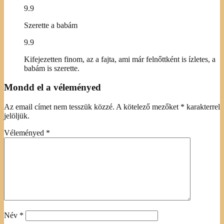
9.9
Szerette a babám
9.9
Kifejezetten finom, az a fajta, ami már felnőttként is ízletes, a
babám is szerette.
Mondd el a véleményed
Az email címet nem tesszük közzé.
A kötelező mezőket
*
karakterrel
jelöljük.
Véleményed
*
Név
*