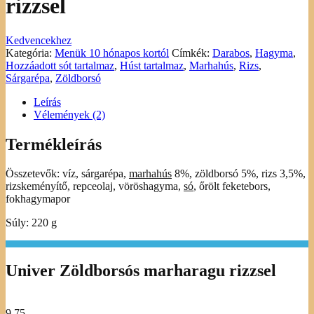
rizzsel
Kedvencekhez
Kategória:
Menük 10 hónapos kortól
Címkék:
Darabos
,
Hagyma
,
Hozzáadott sót tartalmaz
,
Húst tartalmaz
,
Marhahús
,
Rizs
,
Sárgarépa
,
Zöldborsó
Leírás
Vélemények (2)
Termékleírás
Összetevők: víz, sárgarépa,
marhahús
8%, zöldborsó 5%, rizs 3,5%,
rizskeményítő, repceolaj, vöröshagyma,
só
, őrölt feketebors,
fokhagymapor
Súly: 220 g
Univer Zöldborsós marharagu rizzsel
9.75