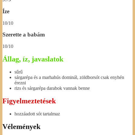
Íze
10/10
Szerette a babám
10/10
Állag, íz, javaslatok
sűrű
sárgarépa és a marhahús dominál, zöldborsót csak enyhén
érezni
rizs és sárgarépa darabok vannak benne
Figyelmeztetések
hozzáadott sót tartalmaz
Vélemények