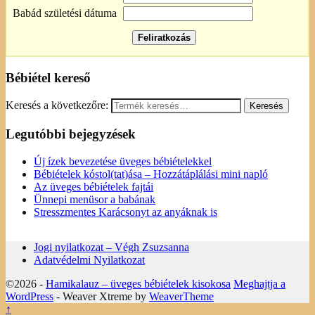
Babád születési dátuma
Bébiétel kereső
Keresés a következőre:
Legutóbbi bejegyzések
Új ízek bevezetése üveges bébiételekkel
Bébiételek kóstol(tat)ása – Hozzátáplálási mini napló
Az üveges bébiételek fajtái
Ünnepi menüsor a babának
Stresszmentes Karácsonyt az anyáknak is
Jogi nyilatkozat – Végh Zsuzsanna
Adatvédelmi Nyilatkozat
©2026 -
Hamikalauz – üveges bébiételek kisokosa
Meghajtja a
WordPress
- Weaver Xtreme by
WeaverTheme
↑