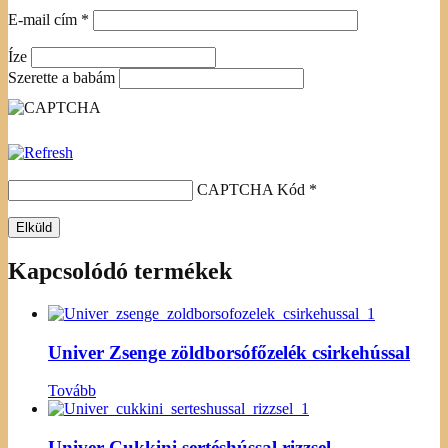
E-mail cím
*
Íze
Szerette a babám
CAPTCHA Kód
*
Kapcsolódó termékek
Univer Zsenge zöldborsófőzelék csirkehússal
Tovább
Univer Cukkini sertéshússal rizzsel