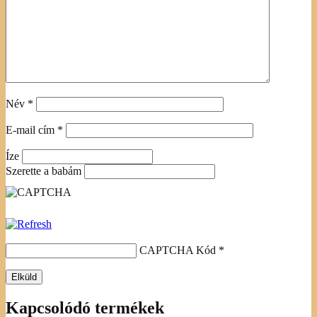
Név
*
E-mail cím
*
Íze
Szerette a babám
CAPTCHA Kód
*
Kapcsolódó termékek