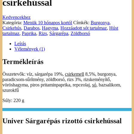
csirkehússal
Kedvencekhez
Kategória:
Menük 10 hónapos kortól
Címkék:
Burgonya
,
Csirkehús
,
Darabos
,
Hagyma
,
Hozzáadott sót tartalmaz
,
Húst
tartalmaz
,
Paprika
,
Rizs
,
Sárgarépa
,
Zöldborsó
Leírás
Vélemények (1)
Termékleírás
Összetevők: víz, sárgarépa 19%,
csirkemell
8,5%, burgonya,
paradicsom-sűrítmény, zöldborsó, rizs 3%, rizskeményítő,
vöröshagyma, piros pritaminpaprika, repceolaj,
só
, bazsalikom,
szurokfű
Súly: 220 g
Univer Sárgarépás rizottó csirkehússal