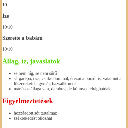
10
Íze
10/10
Szerette a babám
10/10
Állag, íz, javaslatok
se nem híg, se nem sűrű
sárgarépa, rizs, csirke dominál, érezni a borsót is, valamint a
fűszereket: hagymát, bazsalikomot
mártásos állaga van, darabos, de könnyen elrághatóak
Figyelmeztetések
hozzáadott sót tartalmaz
székrekedést okozhat