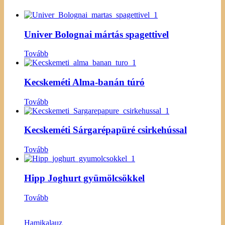
Univer Bolognai mártás spagettivel
Tovább
Kecskeméti Alma-banán túró
Tovább
Kecskeméti Sárgarépapüré csirkehússal
Tovább
Hipp Joghurt gyümölcsökkel
Tovább
Hamikalauz