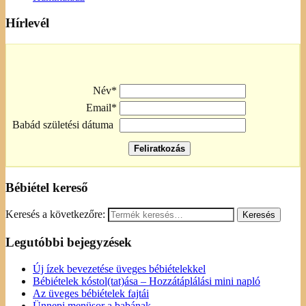
Hírlevél
Név*
Email*
Babád születési dátuma
Bébiétel kereső
Keresés a következőre:
Legutóbbi bejegyzések
Új ízek bevezetése üveges bébiételekkel
Bébiételek kóstol(tat)ása – Hozzátáplálási mini napló
Az üveges bébiételek fajtái
Ünnepi menüsor a babának