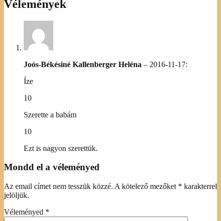
Vélemények
Joós-Békésiné Kallenberger Heléna
–
2016-11-17
:
Íze
10
Szerette a babám
10
Ezt is nagyon szerettük.
Mondd el a véleményed
Az email címet nem tesszük közzé.
A kötelező mezőket
*
karakterrel
jelöljük.
Véleményed
*