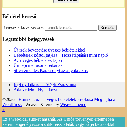
Bébiétel kereső
Keresés a következőre:
Legutóbbi bejegyzések
Új ízek bevezetése üveges bébiételekkel
Bébiételek kóstol(tat)ása – Hozzátáplálási mini napló
Az üveges bébiételek fajtái
Ünnepi menüsor a babának
Stresszmentes Karácsonyt az anyáknak is
Jogi nyilatkozat – Végh Zsuzsanna
Adatvédelmi Nyilatkozat
©2026 -
Hamikalauz – üveges bébiételek kisokosa
Meghajtja a
WordPress
- Weaver Xtreme by
WeaverTheme
↑
Ez a weboldal sütiket használ. Az Uniós törvények értelmében
kérem, engedélyezze a sütik használatát, vagy zárja be az oldalt.