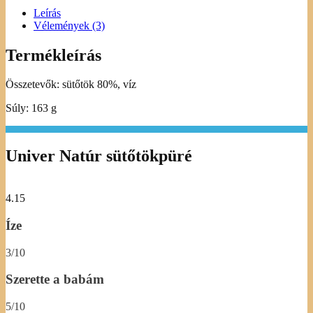
Leírás
Vélemények (3)
Termékleírás
Összetevők: sütőtök 80%, víz
Súly: 163 g
Univer Natúr sütőtökpüré
4.15
Íze
3/10
Szerette a babám
5/10