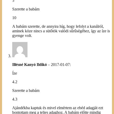
5
Szerette a babám
10
A babám szerette, de annyira híg, hogy lefolyt a kanálról,
aminek köze nincs a sütőtök valódi sűrűségéhez, így az íze is
gyenge volt.
Illésné Kanyó Ildikó
–
2017-01-07
:
Íze
4.2
Szerette a babám
4.3
Ajándékba kaptuk és mivel elmértem az ebéd adagját ezt
bontottam meg a teljes adaghoz. A babám előtte mindig