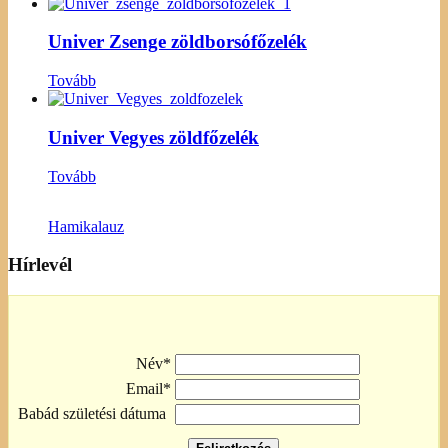
Univer Zsenge zöldborsófőzelék
Tovább
Univer Vegyes zöldfőzelék
Tovább
Hamikalauz
Hírlevél
Név*
Email*
Babád születési dátuma