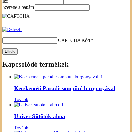
Íze
Szerette a babám
CAPTCHA Kód
*
Kapcsolódó termékek
Kecskeméti Paradicsompüré burgonyával
Tovább
Univer Sütőtök-alma
Tovább