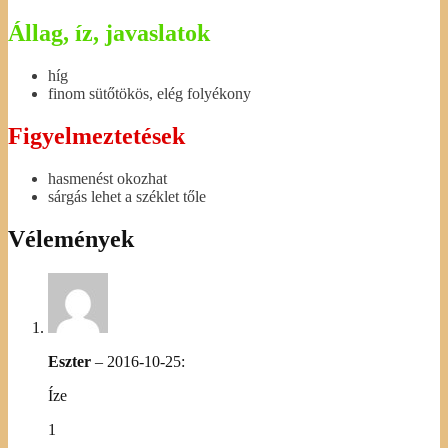
Állag, íz, javaslatok
híg
finom sütőtökös, elég folyékony
Figyelmeztetések
hasmenést okozhat
sárgás lehet a széklet tőle
Vélemények
Eszter
–
2016-10-25
:
Íze
1