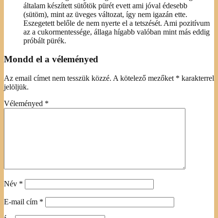
általam készített sütőtök pürét evett ami jóval édesebb
(sütöm), mint az üveges változat, így nem igazán ette.
Eszegetett belőle de nem nyerte el a tetszését. Ami pozitívum
az a cukormentessége, állaga hígabb valóban mint más eddig
próbált pürék.
Mondd el a véleményed
Az email címet nem tesszük közzé.
A kötelező mezőket
*
karakterrel
jelöljük.
Véleményed
*
Név
*
E-mail cím
*