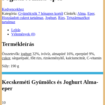
Kedvencekhez
Kategória:
Gyümölcsök 7 hónapos kortól
Címkék:
Alma
,
Eper
,
Hozzáadott cukrot tartalmaz
,
Joghurt
,
Rizs
,
Tejszármazékot
tartalmaz
Leírás
Vélemények (0)
Termékleírás
Összetevők:
joghurt
32%, ivóvíz, almapüré 16%, eperpüré 9%,
cukor
, sárgarépalé, főtt rizs, rizskeményítő, kalciumcitrát, C-vitamin
Súly: 190 g
Kecskeméti Gyümölcs és Joghurt Alma-
eper
10