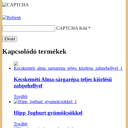
CAPTCHA Kód
*
Kapcsolódó termékek
Kecskeméti Alma-sárgarépa teljes kiörlésű
zabpehellyel
Tovább
Hipp Joghurt gyümölcsökkel
Tovább