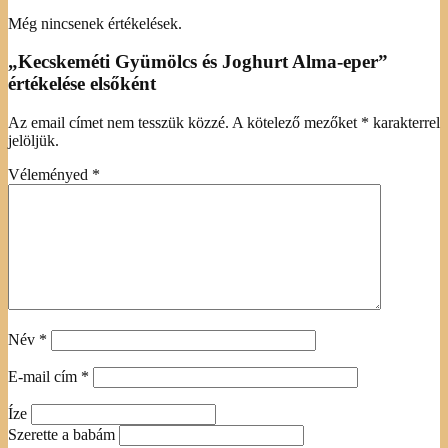
Még nincsenek értékelések.
„Kecskeméti Gyümölcs és Joghurt Alma-eper”
értékelése elsőként
Az email címet nem tesszük közzé.
A kötelező mezőket
*
karakterrel
jelöljük.
Véleményed
*
Név
*
E-mail cím
*
Íze
Szerette a babám