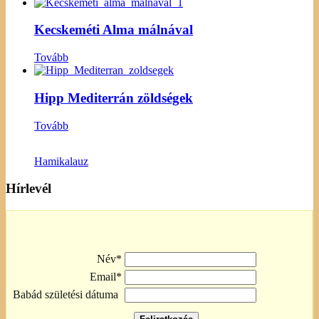
Kecskeméti Alma málnával
Tovább
Hipp Mediterrán zöldségek
Tovább
Hamikalauz
Hírlevél
Név*
Email*
Babád születési dátuma