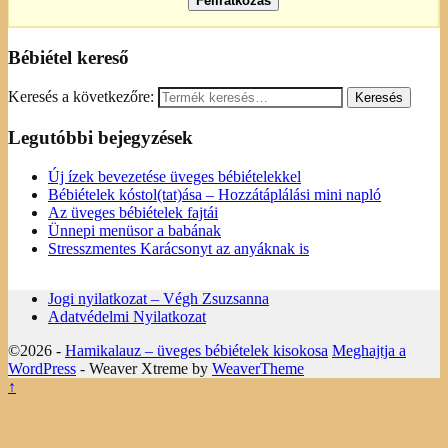
Bébiétel kereső
Keresés a következőre:
Legutóbbi bejegyzések
Új ízek bevezetése üveges bébiételekkel
Bébiételek kóstol(tat)ása – Hozzátáplálási mini napló
Az üveges bébiételek fajtái
Ünnepi menüsor a babának
Stresszmentes Karácsonyt az anyáknak is
Jogi nyilatkozat – Végh Zsuzsanna
Adatvédelmi Nyilatkozat
©2026 -
Hamikalauz – üveges bébiételek kisokosa
Meghajtja a
WordPress
- Weaver Xtreme by
WeaverTheme
↑
Ez a weboldal sütiket használ. Az Uniós törvények értelmében
kérem, engedélyezze a sütik használatát, vagy zárja be az oldalt.