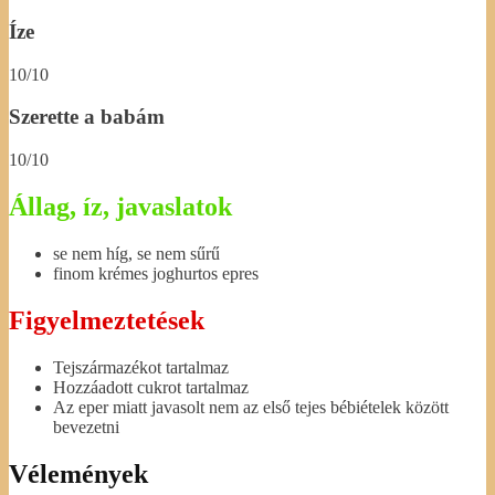
Íze
10/10
Szerette a babám
10/10
Állag, íz, javaslatok
se nem híg, se nem sűrű
finom krémes joghurtos epres
Figyelmeztetések
Tejszármazékot tartalmaz
Hozzáadott cukrot tartalmaz
Az eper miatt javasolt nem az első tejes bébiételek között
bevezetni
Vélemények