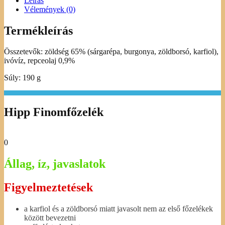
Leírás
Vélemények (0)
Termékleírás
Összetevők: zöldség 65% (sárgarépa, burgonya, zöldborsó, karfiol),
ivóvíz, repceolaj 0,9%
Súly: 190 g
Hipp Finomfőzelék
0
Állag, íz, javaslatok
Figyelmeztetések
a karfiol és a zöldborsó miatt javasolt nem az első főzelékek
között bevezetni