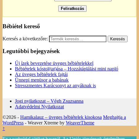
Bébiétel kereső
Keresés a következőre:
Legutóbbi bejegyzések
Új ízek bevezetése üveges bébiételekkel
Bébiételek kóstol(tat)ása – Hozzátáplálási mini napló
Az üveges bébiételek fajtái
Ünnepi menüsor a babának
Stresszmentes Karácsonyt az anyáknak is
Jogi nyilatkozat – Végh Zsuzsanna
Adatvédelmi Nyilatkozat
©2026 -
Hamikalauz – üveges bébiételek kisokosa
Meghajtja a
WordPress
- Weaver Xtreme by
WeaverTheme
↑
Ez a weboldal sütiket használ. Az Uniós törvények értelmében