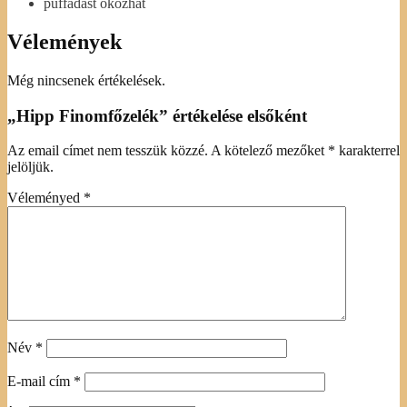
puffadást okozhat
Vélemények
Még nincsenek értékelések.
„Hipp Finomfőzelék” értékelése elsőként
Az email címet nem tesszük közzé.
A kötelező mezőket
*
karakterrel
jelöljük.
Véleményed
*
Név
*
E-mail cím
*