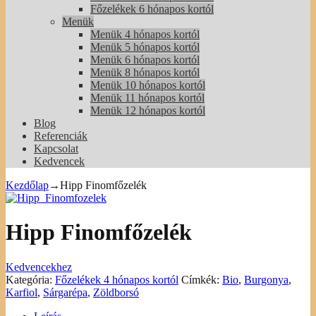
Főzelékek 6 hónapos kortól
Menük
Menük 4 hónapos kortól
Menük 5 hónapos kortól
Menük 6 hónapos kortól
Menük 8 hónapos kortól
Menük 10 hónapos kortól
Menük 11 hónapos kortól
Menük 12 hónapos kortól
Blog
Referenciák
Kapcsolat
Kedvencek
Kezdőlap
→
Hipp Finomfőzelék
Hipp Finomfőzelék
Kedvencekhez
Kategória:
Főzelékek 4 hónapos kortól
Címkék:
Bio
,
Burgonya
,
Karfiol
,
Sárgarépa
,
Zöldborsó