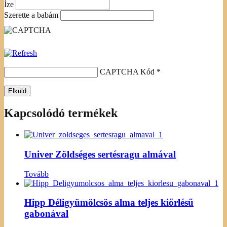
Íze
Szerette a babám
CAPTCHA Kód
*
Kapcsolódó termékek
Univer Zöldséges sertésragu almával
Tovább
Hipp Déligyümölcsös alma teljes kiőrlésű
gabonával