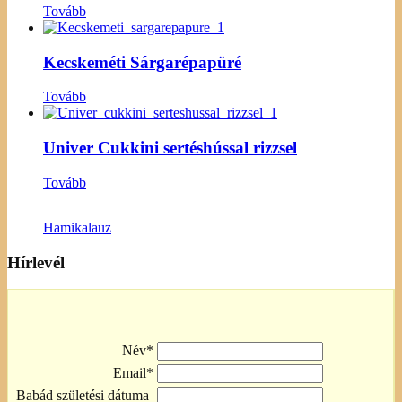
Tovább
Kecskeméti Sárgarépapüré
Tovább
Univer Cukkini sertéshússal rizzsel
Tovább
Hamikalauz
Hírlevél
Név*
Email*
Babád születési dátuma