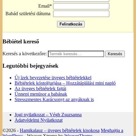
Email*
Babád születési dátuma
Bébiétel kereső
Keresés a következőre:
Legutóbbi bejegyzések
Új ízek bevezetése üveges bébiételekkel
Bébiételek kóstol(tat)ása – Hozzátáplálási mini napló
Az üveges bébiételek fajtái
Ünnepi menüsor a babának
Stresszmentes Karácsonyt az anyáknak is
Jogi nyilatkozat – Végh Zsuzsanna
Adatvédelmi Nyilatkozat
©2026 -
Hamikalauz – üveges bébiételek kisokosa
Meghajtja a
WordPress
- Weaver Xtreme by
WeaverTheme