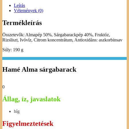
Leírás
Vélemények (0)
Termékleírás
Összetevők: Almapép 50%, Sárgabarackpép 40%, Fruktóz,
Rizsliszt, Ivóvíz, Citrom koncentrátum, Antioxidáns: aszkorbinsav
Súly: 190 g
Hamé Alma sárgabarack
0
Állag, íz, javaslatok
híg
Figyelmeztetések