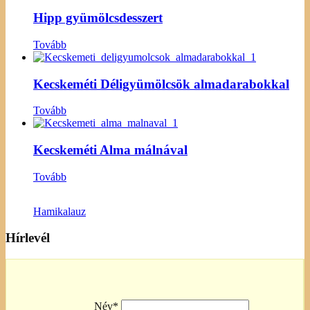
Hipp gyümölcsdesszert
Tovább
Kecskeméti Déligyümölcsök almadarabokkal
Tovább
Kecskeméti Alma málnával
Tovább
Hamikalauz
Hírlevél
Név*