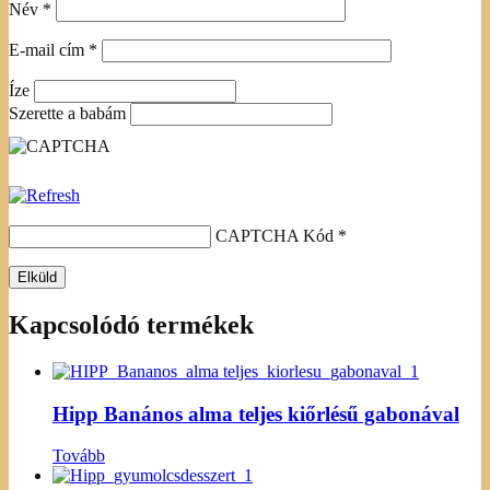
Név
*
E-mail cím
*
Íze
Szerette a babám
CAPTCHA Kód
*
Kapcsolódó termékek
Hipp Banános alma teljes kiőrlésű gabonával
Tovább