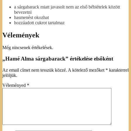
a sárgabarack miatt javasolt nem az első bébiételek között
bevezetni
hasmenést okozhat
hozzáadott cukrot tartalmaz
Vélemények
Még nincsenek értékelések.
„Hamé Alma sárgabarack” értékelése elsőként
Az email címet nem tesszük közzé.
A kötelező mezőket
*
karakterrel
jelöljük.
Véleményed
*