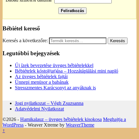
Bébiétel kereső
Keresés a következőre:
Legutóbbi bejegyzések
Új ízek bevezetése üveges bébiételekkel
Bébiételek kóstol(tat)ása – Hozzátáplálási mini napló
Az üveges bébiételek fajtái
Ünnepi menüsor a babának
Stresszmentes Karácsonyt az anyáknak is
Jogi nyilatkozat – Végh Zsuzsanna
Adatvédelmi Nyilatkozat
©2026 -
Hamikalauz – üveges bébiételek kisokosa
Meghajtja a
WordPress
- Weaver Xtreme by
WeaverTheme
↑