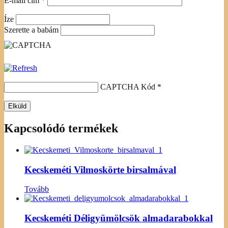
E-mail cím
*
Íze
Szerette a babám
CAPTCHA Kód
*
Kapcsolódó termékek
Kecskeméti Vilmoskörte birsalmával
Tovább
Kecskeméti Déligyümölcsök almadarabokkal