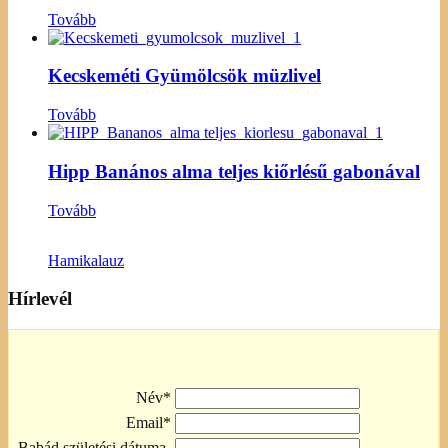
Tovább
Kecskeméti Gyümölcsök müzlivel
Tovább
Hipp Banános alma teljes kiőrlésű gabonával
Tovább
Hamikalauz
Hírlevél
Név*
Email*
Babád születési dátuma