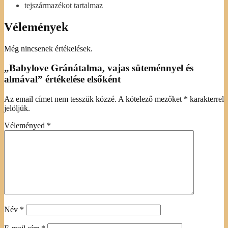
tejszármazékot tartalmaz
Vélemények
Még nincsenek értékelések.
„Babylove Gránátalma, vajas süteménnyel és
almával” értékelése elsőként
Az email címet nem tesszük közzé.
A kötelező mezőket
*
karakterrel
jelöljük.
Véleményed
*
Név
*