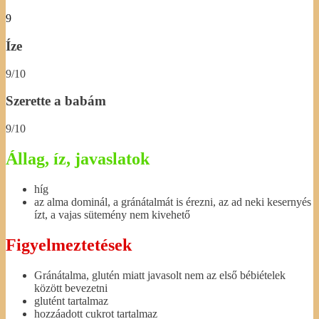
9
Íze
9/10
Szerette a babám
9/10
Állag, íz, javaslatok
híg
az alma dominál, a gránátalmát is érezni, az ad neki kesernyés
ízt, a vajas sütemény nem kivehető
Figyelmeztetések
Gránátalma, glutén miatt javasolt nem az első bébiételek
között bevezetni
glutént tartalmaz
hozzáadott cukrot tartalmaz