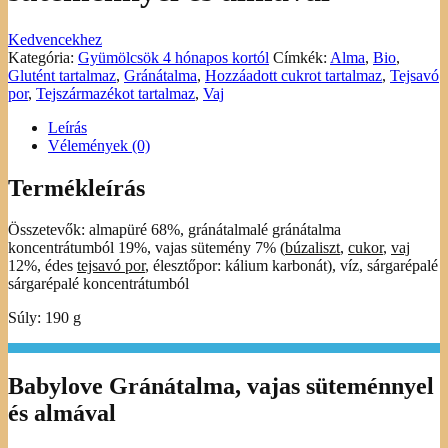
Kedvencekhez
Kategória:
Gyümölcsök 4 hónapos kortól
Címkék:
Alma
,
Bio
,
Glutént tartalmaz
,
Gránátalma
,
Hozzáadott cukrot tartalmaz
,
Tejsavó
por
,
Tejszármazékot tartalmaz
,
Vaj
Leírás
Vélemények (0)
Termékleírás
Összetevők: almapüré 68%, gránátalmalé gránátalma
koncentrátumból 19%, vajas sütemény 7% (
búzaliszt
,
cukor
,
vaj
12%, édes
tejsavó por
, élesztőpor: kálium karbonát), víz, sárgarépalé
sárgarépalé koncentrátumból
Súly: 190 g
Babylove Gránátalma, vajas süteménnyel
és almával