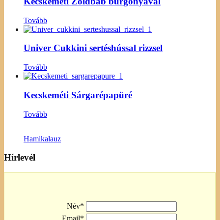
Kecskeméti Zöldbab burgonyával
Tovább
Univer Cukkini sertéshússal rizzsel
Tovább
Kecskeméti Sárgarépapüré
Tovább
Hamikalauz
Hírlevél
Név*
Email*