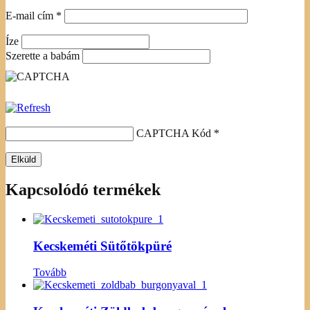
E-mail cím
*
Íze
Szerette a babám
CAPTCHA Kód
*
Kapcsolódó termékek
Kecskeméti Sütőtökpüré
Tovább