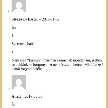
Stekovics Eszter
–
2016-11-02
:
Íze
1
Szerette a babám
1
Nem elég “krémes”, már-már száraznak mondanám, ízetlen,
se cukkini, se burgonya ízt nem éreztem benne. Mindössze 1
kanál fogyott belőle.
Anett
–
2017-05-05
:
Íze