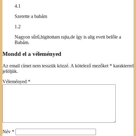
4.1
Szerette a babám
1.2
Nagyon sűrű,higitottam rajta,de így is alig evett belőle a
Babám.
Mondd el a véleményed
Az email címet nem tesszük közzé.
A kötelező mezőket
*
karakterrel
jelöljük.
Véleményed
*
Név
*