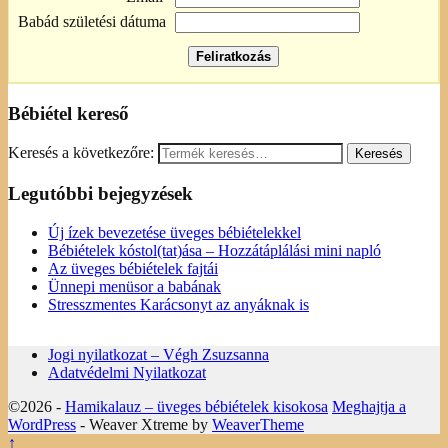
Babád születési dátuma
Bébiétel kereső
Keresés a következőre:
Legutóbbi bejegyzések
Új ízek bevezetése üveges bébiételekkel
Bébiételek kóstol(tat)ása – Hozzátáplálási mini napló
Az üveges bébiételek fajtái
Ünnepi menüsor a babának
Stresszmentes Karácsonyt az anyáknak is
Jogi nyilatkozat – Végh Zsuzsanna
Adatvédelmi Nyilatkozat
©2026 -
Hamikalauz – üveges bébiételek kisokosa
Meghajtja a
WordPress
- Weaver Xtreme by
WeaverTheme
↑