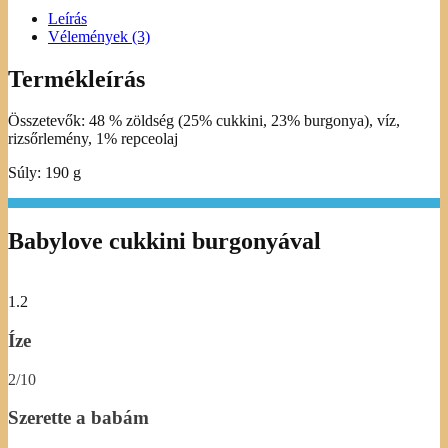
Leírás
Vélemények (3)
Termékleírás
Összetevők: 48 % zöldség (25% cukkini, 23% burgonya), víz,
rizsőrlemény, 1% repceolaj
Súly: 190 g
Babylove cukkini burgonyával
1.2
Íze
2/10
Szerette a babám