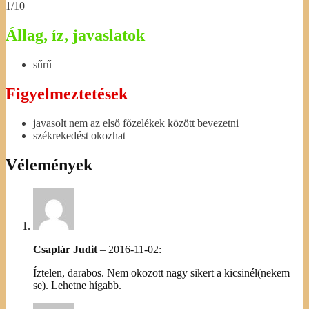
1/10
Állag, íz, javaslatok
sűrű
Figyelmeztetések
javasolt nem az első főzelékek között bevezetni
székrekedést okozhat
Vélemények
Csaplár Judit
–
2016-11-02
:
Íztelen, darabos. Nem okozott nagy sikert a kicsinél(nekem
se). Lehetne hígabb.