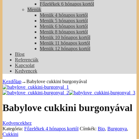
Főzelékek 6 hónapos kortól
Menük
Menük 4 hónapos kortól
Menük 5 hónapos kortól
Menük 6 hónapos kortól
Menük 8 hónapos kortól
Menük 10 hónapos kortól
Menük 11 hónapos kortól
Menük 12 hónapos kortól
Blog
Referenciák
Kapcsolat
Kedvencek
Kezdőlap
→
Babylove cukkini burgonyával
Babylove cukkini burgonyával
Kedvencekhez
Kategória:
Főzelékek 4 hónapos kortól
Címkék:
Bio
,
Burgonya
,
Cukkini