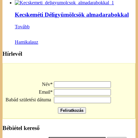
Kecskeméti Déligyümölcsök almadarabokkal
Tovább
Hamikalauz
Hírlevél
Név*
Email*
Babád születési dátuma
Bébiétel kereső