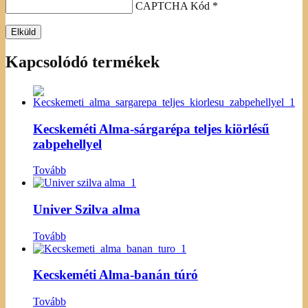
CAPTCHA Kód
*
Kapcsolódó termékek
Kecskeméti Alma-sárgarépa teljes kiörlésű
zabpehellyel
Tovább
Univer Szilva alma
Tovább
Kecskeméti Alma-banán túró
Tovább