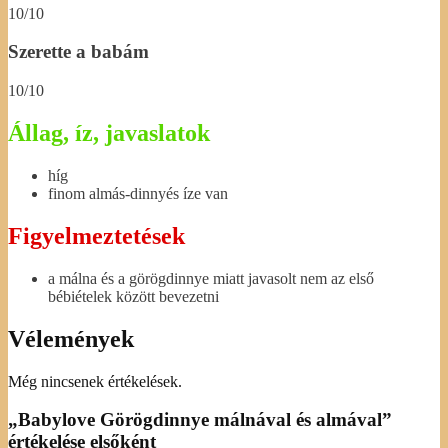
10/10
Szerette a babám
10/10
Állag, íz, javaslatok
híg
finom almás-dinnyés íze van
Figyelmeztetések
a málna és a görögdinnye miatt javasolt nem az első
bébiételek között bevezetni
Vélemények
Még nincsenek értékelések.
„Babylove Görögdinnye málnával és almával”
értékelése elsőként