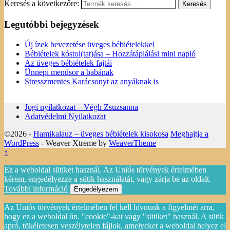
Keresés a következőre:
Legutóbbi bejegyzések
Új ízek bevezetése üveges bébiételekkel
Bébiételek kóstol(tat)ása – Hozzátáplálási mini napló
Az üveges bébiételek fajtái
Ünnepi menüsor a babának
Stresszmentes Karácsonyt az anyáknak is
Jogi nyilatkozat – Végh Zsuzsanna
Adatvédelmi Nyilatkozat
©2026 -
Hamikalauz – üveges bébiételek kisokosa
Meghajtja a
WordPress
- Weaver Xtreme by
WeaverTheme
↑
Ez a weboldal sütiket használ. Az Uniós törvények értelmében
kérem, engedélyezze a sütik használatát, vagy zárja be az oldalt.
További információ
Engedélyezem
Az Uniós törvények értelmében fel kell hívnunk a figyelmét arra,
hogy ez a weboldal ún. "cookie"-kat vagy "sütiket" használ. A sütik
apró, tökéletesen veszélytelen fájlok, amelyeket a weboldal helyez el