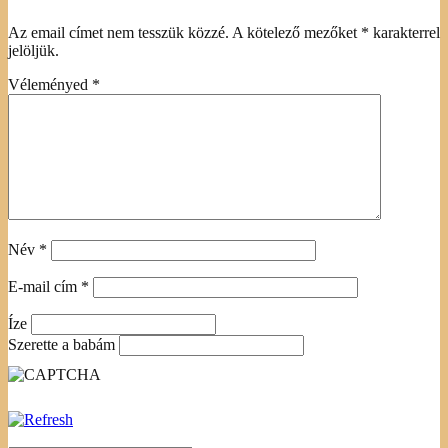
Az email címet nem tesszük közzé.
A kötelező mezőket
*
karakterrel
jelöljük.
Véleményed
*
Név
*
E-mail cím
*
Íze
Szerette a babám