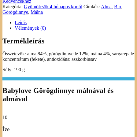
Kedvencekhez
Kategória:
Gyümölcsök 4 hónapos kortól
Címkék:
Alma
,
Bio
,
Görögdinnye
,
Málna
Leírás
Vélemények (0)
Termékleírás
Összetevők: alma 84%, görögdinnye lé 12%, málna 4%, sárgarépalé
koncentrátum (fekete), antioxidáns: aszkorbinsav
Súly: 190 g
Babylove Görögdinnye málnával és
almával
10
Íze